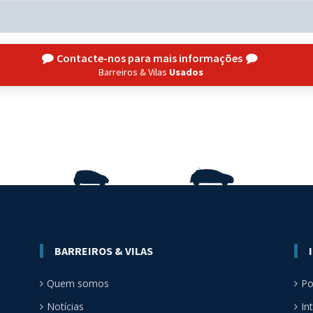
Contacte-nos para mais informações
Barreiros & Vilas
Usados
BARREIROS & VILAS
Quem somos
Po
Notícias
In