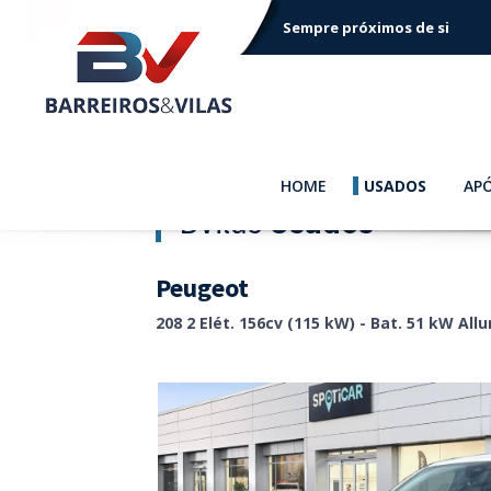
Sempre próximos de si
HOME
USADOS
AP
BVilas
Usados
Peugeot
208 2 Elét. 156cv (115 kW) - Bat. 51 kW Allu