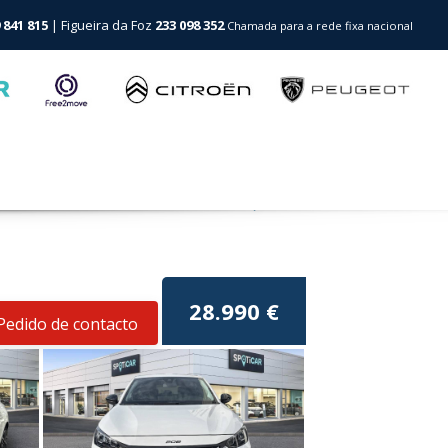
 841 815
| Figueira da Foz
233 098 352
Chamada para a rede fixa nacional
voltar
28.990 €