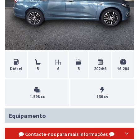
Diésel
5
6
5
2024/6
16.204
1.598 cc
130 cv
Equipamento
Contacte-nos para mais informações