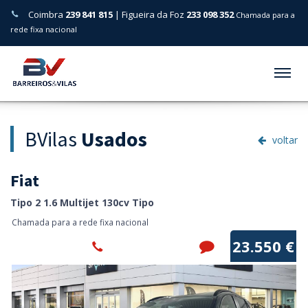
Coimbra
239 841 815
| Figueira da Foz
233 098 352
Chamada para a
rede fixa nacional
Menu
BVilas
Usados
voltar
Fiat
Tipo 2 1.6 Multijet 130cv Tipo
Chamada para a rede fixa nacional
23.550 €