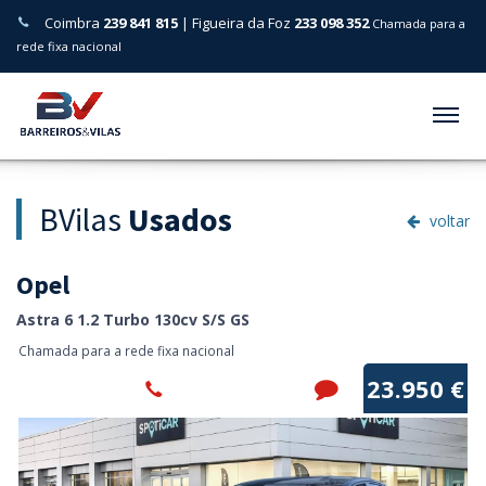
Coimbra
239 841 815
| Figueira da Foz
233 098 352
Chamada para a
rede fixa nacional
Menu
BVilas
Usados
voltar
Opel
Astra 6 1.2 Turbo 130cv S/S GS
Chamada para a rede fixa nacional
23.950 €